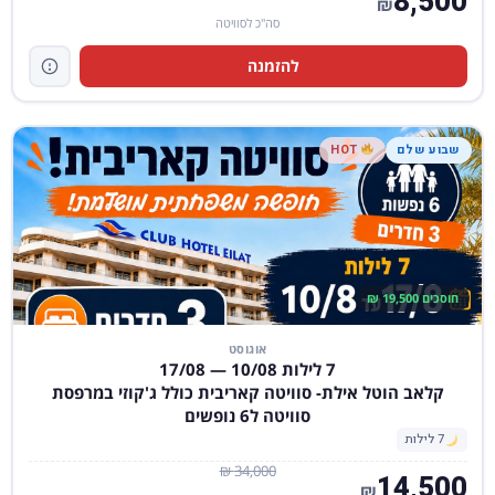
8,500
₪
סה"כ לסוויטה
להזמנה
שבוע שלם
HOT
חוסכים 19,500 ₪
אוגוסט
7 לילות 10/08 — 17/08
קלאב הוטל אילת- סוויטה קאריבית כולל ג'קוזי במרפסת
סוויטה ל6 נופשים
7 לילות
34,000 ₪
14,500
₪