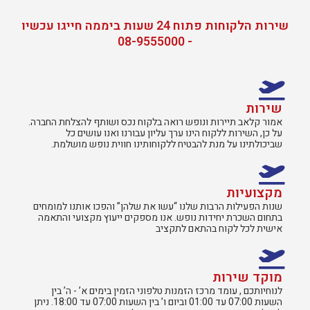
שירות הלקוחות פתוח 24 שעות ביממה חייגו עכשיו
- 08-9555000
שירות
אמור קלאב תיירות ונופש רואה בלקוח נכס ושותף להצלחת החברה.
על כן, השירות ללקוח הינו ערך עליון עבורנו ואנו עושים כל
שביכולתינו על מנת להבטיח ללקוחותינו חווית נופש מושלמת.
מקצועיות
שנות הפעילות הרבות שלנו “עשו את שלהן” והפכו אותנו למומחים
בתחום השכרת יחידות נופש. אנו מספקים ייעוץ מקצועי והתאמה
אישית לכל לקוח בהתאם לתקציב
מוקד שירות
לנוחיותכם , עומד מרכז הזמנות טלפוני הזמין בימים א’ - ה’ בין
השעות 07:00 עד 01:00 וביום ו’ בין השעות 07:00 עד 18:00. ניתן