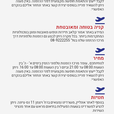
לקבל ייעוץ והתאמת חופשה מקצועית לפני ההזמנה. באין מענה
ניתן להשאיר פנייה בטופס יצירת קשר באתר ונחזור אליכם בהקדם
האפשרי.
קניה בטוחה ומאובטחת
המידע באתר אמור קלאב תיירות ונופש מאובטח ומוגן בטכנולוגיות
המתקדמות ביותר. בכל מקרה ניתן לבצע גם הזמנות טלפוניות דרך
מרכז ההזמנו שלנו בטל' 08-9222255
מחיר
לנוחיותכם , עומד מרכז הזמנות טלפוני הזמין בימים א’ - ה’ בין
השעות 08:00 עד 21:00 וביום ו’ בין השעות 08:00 עד 16:00. ניתן
לקבל ייעוץ והתאמת חופשה מקצועית לפני ההזמנה. באין מענה
ניתן להשאיר פנייה בטופס יצירת קשר באתר ונחזור אליכם בהקדם
האפשרי.
חנויות
בנוסף לאתר אונליין, משרדינו נמצאים ברח' ויצמן 11 נס-ציונה. ניתן
להגיע למשרדינו בשעות הפעילות בתיאום מראש עם אחד מנציגי
השירות.​