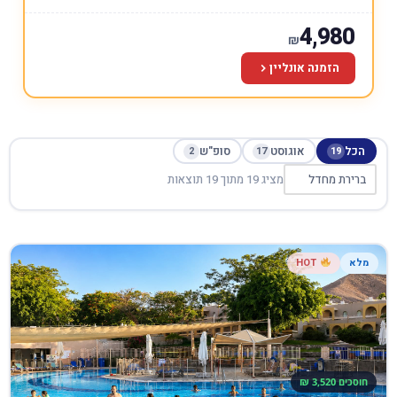
4,980
₪
הזמנה אונליין
הכל
אוגוסט
סופ"ש
2
17
19
מציג 19 מתוך 19 תוצאות
מלא
HOT
חוסכים 3,520 ₪