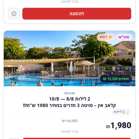
סה"כ לסוויטה
להזמנה
סופ"ש
HOT
חוסכים 12,320 ₪
אוגוסט
2 לילות 8/8 — 10/8
קלאב אין – סויטה 3 חדרים במחיר 1980 ש"ח!!!
2 לילות
14,300 ₪
1,980
₪
סה"כ לסוויטה