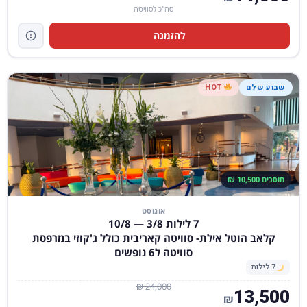
סה"כ לסוויטה
להזמנה
שבוע שלם
HOT
חוסכים 10,500 ₪
אוגוסט
7 לילות 3/8 — 10/8
קלאב הוטל אילת- סוויטה קאריבית כולל ג'קוזי במרפסת
סוויטה ל6 נופשים
7 לילות
24,000 ₪
13,500
₪