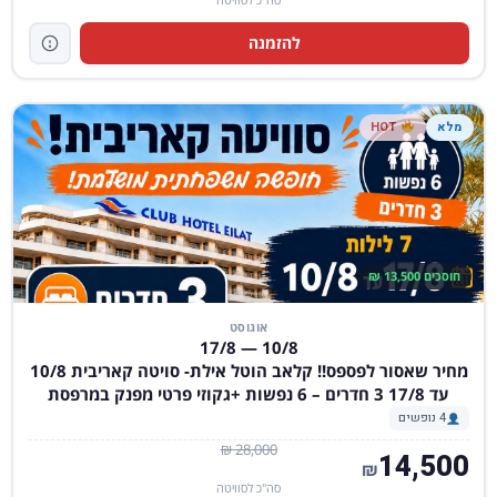
להזמנה
מלא
HOT
חוסכים 13,500 ₪
אוגוסט
10/8 — 17/8
מחיר שאסור לפספס!! קלאב הוטל אילת- סויטה קאריבית 10/8
עד 17/8 3 חדרים – 6 נפשות +גקוזי פרטי מפנק במרפסת
4 נופשים
28,000 ₪
14,500
₪
סה"כ לסוויטה