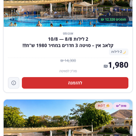
חוסכים 12,320 ₪
אוגוסט
2 לילות 8/8 — 10/8
קלאב אין – סויטה 3 חדרים במחיר 1980 ש"ח!!!
2 לילות
14,300 ₪
1,980
₪
סה"כ לסוויטה
להזמנה
סופ"ש
HOT