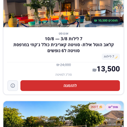
חוסכים 10,500 ₪
אוגוסט
7 לילות 3/8 — 10/8
קלאב הוטל אילת- סוויטה קאריבית כולל ג'קוזי במרפסת
סוויטה ל6 נופשים
7 לילות
24,000 ₪
13,500
₪
סה"כ לסוויטה
להזמנה
סופ"ש
HOT