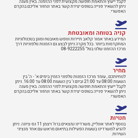
לקבל ייעוץ והתאמת חופשה מקצועית לפני ההזמנה. באין מענה
ניתן להשאיר פנייה בטופס יצירת קשר באתר ונחזור אליכם בהקדם
האפשרי.
קניה בטוחה ומאובטחת
המידע באתר אמור קלאב תיירות ונופש מאובטח ומוגן בטכנולוגיות
המתקדמות ביותר. בכל מקרה ניתן לבצע גם הזמנות טלפוניות דרך
מרכז ההזמנו שלנו בטל' 08-9222255
מחיר
לנוחיותכם , עומד מרכז הזמנות טלפוני הזמין בימים א’ - ה’ בין
השעות 08:00 עד 21:00 וביום ו’ בין השעות 08:00 עד 16:00. ניתן
לקבל ייעוץ והתאמת חופשה מקצועית לפני ההזמנה. באין מענה
ניתן להשאיר פנייה בטופס יצירת קשר באתר ונחזור אליכם בהקדם
האפשרי.
חנויות
בנוסף לאתר אונליין, משרדינו נמצאים ברח' ויצמן 11 נס-ציונה. ניתן
להגיע למשרדינו בשעות הפעילות בתיאום מראש עם אחד מנציגי
השירות.​