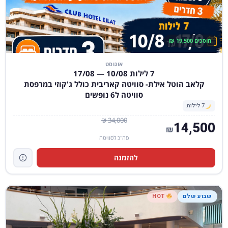
חוסכים 19,500 ₪
אוגוסט
7 לילות 10/08 — 17/08
קלאב הוטל אילת- סוויטה קאריבית כולל ג'קוזי במרפסת
סוויטה ל6 נופשים
7 לילות
34,000 ₪
14,500
₪
סה"כ לסוויטה
להזמנה
שבוע שלם
HOT