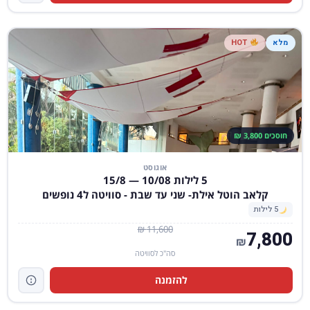
מלא
HOT
חוסכים 3,800 ₪
אוגוסט
5 לילות 10/08 — 15/8
קלאב הוטל אילת- שני עד שבת - סוויטה ל4 נופשים
5 לילות
11,600 ₪
7,800
₪
סה"כ לסוויטה
להזמנה