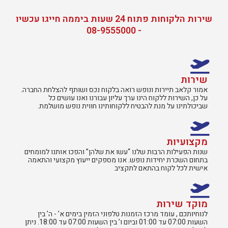
שירות הלקוחות פתוח 24 שעות ביממה חייגו עכשיו
- 08-9555000
שירות
אמור קלאב תיירות ונופש רואה בלקוח נכס ושותף להצלחת החברה.
על כן, השירות ללקוח הינו ערך עליון עבורנו ואנו עושים כל
שביכולתינו על מנת להבטיח ללקוחותינו חווית נופש מושלמת.
מקצועיות
שנות הפעילות הרבות שלנו “עשו את שלהן” והפכו אותנו למומחים
בתחום השכרת יחידות נופש. אנו מספקים ייעוץ מקצועי והתאמה
אישית לכל לקוח בהתאם לתקציב
מוקד שירות
לנוחיותכם , עומד מרכז הזמנות טלפוני הזמין בימים א’ - ה’ בין
השעות 07:00 עד 01:00 וביום ו’ בין השעות 07:00 עד 18:00. ניתן