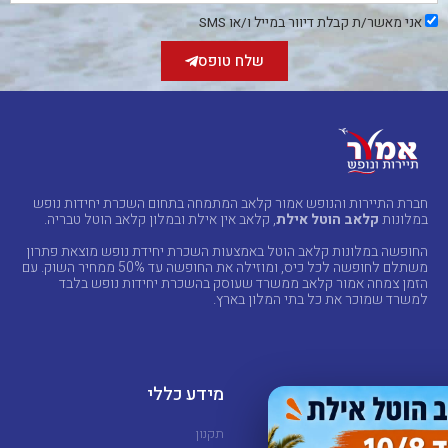
אני
אני מאשר/ת קבלת דיוור במייל ו/או SMS
מאשר/ת
קבלת
שלח טופס
דיוור
במייל
ו/או
SMS
חברת התיירות והנופש אמור קלאב המתמחה בתחום השכרת יחידות נופש
במלונות
קלאב הוטל אילת
, קלאב אין אילת ובמלון קלאב הוטל טבריה.
החופשה במלונות קלאב הוטל באמצעות השכרת יחידת נופש מוצאת פתרון
משתלם לחופשה לכל כיס, ומוזילה את החופשה עד 50% ממחיר השוק. עם
הזמן צמחה אמור קלאב ממשרד שעוסק בהשכרת יחידות נופש בלבד
למשרד שמוכר את כל בתי המלון בארץ.
מלונות
מידע כללי
קלאב הוטל אילת
תקנון