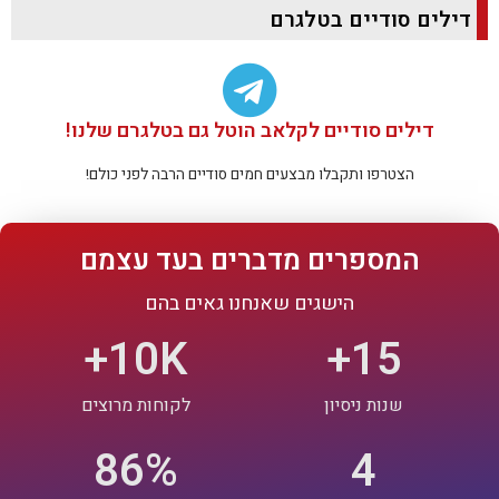
דילים סודיים בטלגרם
ר
/
ת
ק
ב
ל
ת
דילים סודיים לקלאב הוטל גם בטלגרם שלנו!
ד
י
הצטרפו ותקבלו מבצעים חמים סודיים הרבה לפני כולם!
ו
ו
ר
ב
מ
המספרים מדברים בעד עצמם
י
י
הישגים שאנחנו גאים בהם
ל
ו
+
10
K
+
15
/
א
ו
S
שנות ניסיון
לקוחות מרוצים
M
S
98
%
4