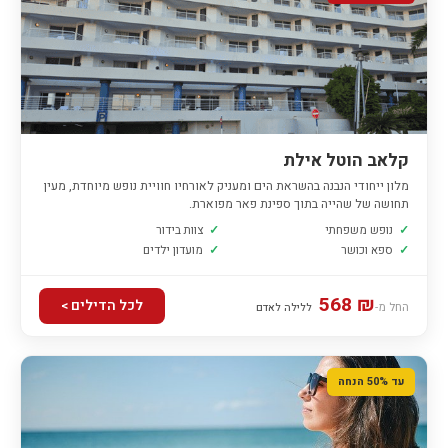
קלאב הוטל אילת
מלון ייחודי הנבנה בהשראת הים ומעניק לאורחיו חוויית נופש מיוחדת, מעין
תחושה של שהייה בתוך ספינת פאר מפוארת.
✓
נופש משפחתי
✓
צוות בידור
✓
ספא וכושר
✓
מועדון ילדים
₪ 568
לכל הדילים >
החל מ-
ללילה לאדם
עד 50% הנחה