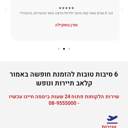
,
4
9
,
★★★★★
8
3
אני בעל יחידה בקלאב הוטל אילת , וכל שנה אמור קלאב משכירים לי את
מ
0
0
היחידה , מעבירים לי כסף לחשבון , תמורת השבוע שלי. ממליץ לכל בעלי
.
0
יחידות להשתמש בשירות שלהם הם אמינים וישרים
.
אלי קינג
6 סיבות טובות להזמנת חופשה באמור
קלאב תיירות ונופש
שירות הלקוחות פתוח 24 שעות ביממה חייגו עכשיו
- 08-9555000
שירות