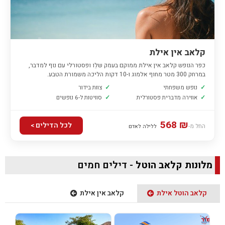
קלאב אין אילת
כפר הנופש קלאב אין אילת ממוקם בעמק שלֵו ופסטורלי עם נוף למדבר,
במרחק 300 מטר מחוף אלמוג ו-10 דקות הליכה משמורת הטבע.
✓
נופש משפחתי
✓
צוות בידור
✓
אווירה מדברית פסטורלית
✓
סוויטות ל-6 נופשים
₪ 568
לכל הדילים >
החל מ-
ללילה לאדם
מלונות קלאב הוטל
- דילים חמים
קלאב הוטל אילת
קלאב אין אילת
המחיר
המחיר
המחיר
המחיר