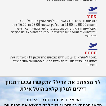
מחיר
לנוחיותכם , עומד מרכז הזמנות טלפוני הזמין בימים א’ - ה’ בין
השעות 08:00 עד 21:00 וביום ו’ בין השעות 08:00 עד 16:00. ניתן
לקבל ייעוץ והתאמת חופשה מקצועית לפני ההזמנה. באין מענה
ניתן להשאיר פנייה בטופס יצירת קשר באתר ונחזור אליכם בהקדם
האפשרי.
חנויות
בנוסף לאתר אונליין, משרדינו נמצאים ברח' ויצמן 11 נס-ציונה. ניתן
להגיע למשרדינו בשעות הפעילות בתיאום מראש עם אחד מנציגי
השירות.​
לא מצאתם את הדיל? התקשרו עכשיו מגוון
דילים למלון קלאב הוטל אילת
השאירו פרטים ונחזור אליכם
מלאו פרטים בטופס ונעזור לכם למצוא את החופשה