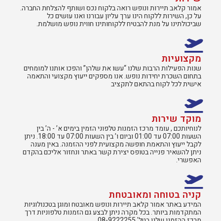
אמור קלאב תיירות ונופש רואה בלקוח נכס ושותף להצלחת החברה.
על כן, השירות ללקוח הינו ערך עליון עבורנו ואנו עושים כל
שביכולתינו על מנת להבטיח ללקוחותינו חווית נופש מושלמת.
מקצועיות
שנות הפעילות הרבות שלנו “עשו את שלהן” והפכו אותנו למומחים
בתחום השכרת יחידות נופש. אנו מספקים ייעוץ מקצועי והתאמה
אישית לכל לקוח בהתאם לתקציב
מוקד שירות
לנוחיותכם , עומד מרכז הזמנות טלפוני הזמין בימים א’ - ה’ בין
השעות 07:00 עד 01:00 וביום ו’ בין השעות 07:00 עד 18:00. ניתן
לקבל ייעוץ והתאמת חופשה מקצועית לפני ההזמנה. באין מענה
ניתן להשאיר פנייה בטופס יצירת קשר באתר ונחזור אליכם בהקדם
האפשרי.
קניה בטוחה ומאובטחת
המידע באתר אמור קלאב תיירות ונופש מאובטח ומוגן בטכנולוגיות
המתקדמות ביותר. בכל מקרה ניתן לבצע גם הזמנות טלפוניות דרך
מרכז ההזמנו שלנו בטל' 08-9222255