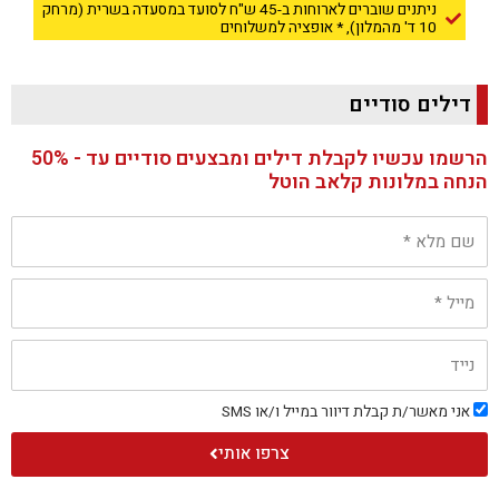
ניתנים שוברים לארוחות ב-45 ש"ח לסועד במסעדה בשרית (מרחק
10 ד' מהמלון), * אופציה למשלוחים​
דילים סודיים
הרשמו עכשיו לקבלת דילים ומבצעים סודיים עד - 50%
הנחה במלונות קלאב הוטל
ש
ם
מ
ל
מ
א
י
י
ל
נ
י
י
ד
א
אני מאשר/ת קבלת דיוור במייל ו/או SMS
נ
י
צרפו אותי
מ
א
ש