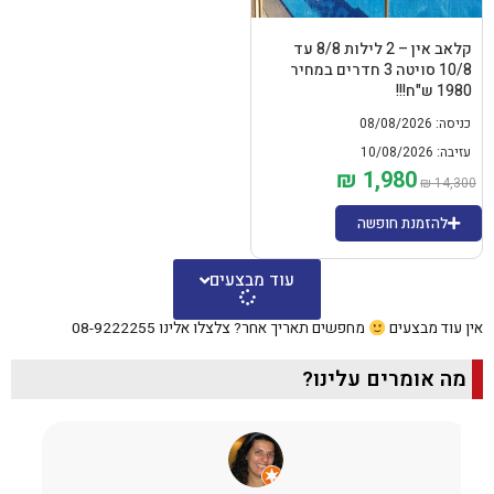
8
0
8
0
0
0
0
0
.
.
.
.
קלאב אין – 2 לילות 8/8 עד
10/8 סויטה 3 חדרים במחיר
1980 ש"ח!!!
כניסה: 08/08/2026
עזיבה: 10/08/2026
₪
1,980
ה
ה
₪
14,300
מ
מ
ח
ח
להזמנת חופשה
י
י
ר
ר
ה
ה
עוד מבצעים
מ
נ
ק
ו
ו
כ
אין עוד מבצעים
מחפשים תאריך אחר? צלצלו אלינו 08-9222255
ר
ח
י
י
ה
ה
מה אומרים עלינו?
י
ו
ה
א
:
:
₪
₪
1
1