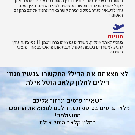
השעות 08:00 עד 21:00 וביום ו’ בין השעות 08:00 עד 16:00. ניתן
לקבל ייעוץ והתאמת חופשה מקצועית לפני ההזמנה. באין מענה
ניתן להשאיר פנייה בטופס יצירת קשר באתר ונחזור אליכם בהקדם
האפשרי.
חנויות
בנוסף לאתר אונליין, משרדינו נמצאים ברח' ויצמן 11 נס-ציונה. ניתן
להגיע למשרדינו בשעות הפעילות בתיאום מראש עם אחד מנציגי
השירות.​
לא מצאתם את הדיל? התקשרו עכשיו מגוון
דילים למלון קלאב הוטל אילת
השאירו פרטים ונחזור אליכם
מלאו פרטים בטופס ונעזור לכם למצוא את החופשה
המושלמת!
במלון קלאב הוטל אילת