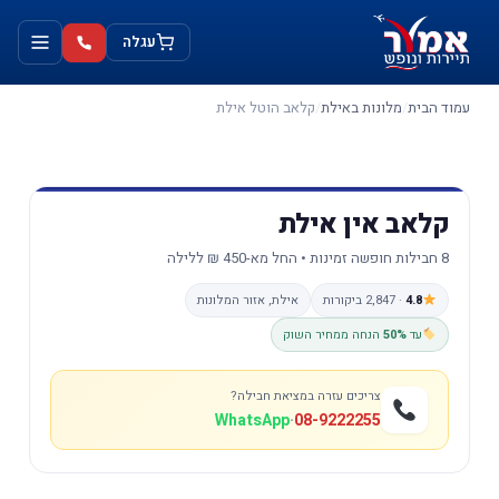
ילוג
לתוכן
תוכן
עגלה
עמוד הבית
/
מלונות באילת
/
קלאב הוטל אילת
קלאב אין אילת
8 חבילות חופשה זמינות • החל מא-450 ₪ ללילה
4.8
· 2,847 ביקורות
אילת, אזור המלונות
עד
50%
הנחה ממחיר השוק
צריכים עזרה במציאת חבילה?
WhatsApp
·
08-9222255