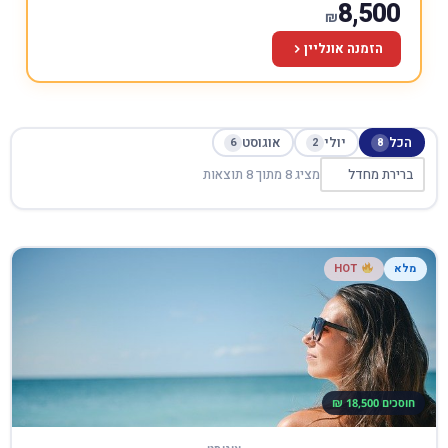
8,500
₪
הזמנה אונליין
הכל
יולי
אוגוסט
6
2
8
מציג 8 מתוך 8 תוצאות
מלא
HOT
חוסכים 18,500 ₪