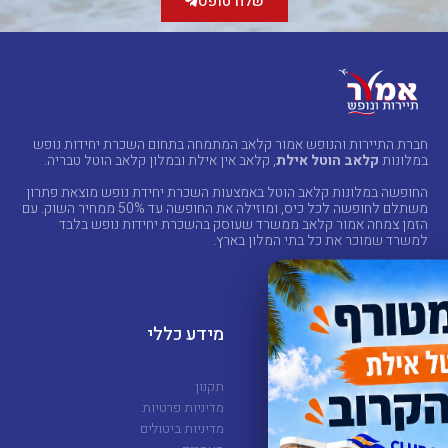
שלח טופס
דיוור
במייל
ו/או
SMS
חברת התיירות והנופש אמור קלאב המתמחה בתחום השכרת יחידות נופש
במלונות
קלאב הוטל אילת
, קלאב אין אילת ובמלון קלאב הוטל טבריה.
החופשה במלונות קלאב הוטל באמצעות השכרת יחידת נופש מוצאת פתרון
משתלם לחופשה לכל כיס, ומוזילה את החופשה עד 50% ממחיר השוק. עם
הזמן צמחה אמור קלאב ממשרד שעוסק בהשכרת יחידות נופש בלבד
למשרד שמוכר את כל בתי המלון בארץ.
מלונות
מידע כללי
קלאב הוטל אילת
תקנון
קלאב אין אילת
מדיניות פרטיות
קלאב הוטל טבריה
מדיניות ביטולים