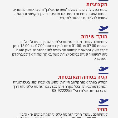
מקצועיות
שנות הפעילות הרבות שלנו “עשו את שלהן” והפכו אותנו למומחים
בתחום השכרת יחידות נופש. אנו מספקים ייעוץ מקצועי והתאמה
אישית לכל לקוח בהתאם לתקציב
מוקד שירות
לנוחיותכם , עומד מרכז הזמנות טלפוני הזמין בימים א’ - ה’ בין
השעות 07:00 עד 01:00 וביום ו’ בין השעות 07:00 עד 18:00. ניתן
לקבל ייעוץ והתאמת חופשה מקצועית לפני ההזמנה. באין מענה
ניתן להשאיר פנייה בטופס יצירת קשר באתר ונחזור אליכם בהקדם
האפשרי.
קניה בטוחה ומאובטחת
המידע באתר אמור קלאב תיירות ונופש מאובטח ומוגן בטכנולוגיות
המתקדמות ביותר. בכל מקרה ניתן לבצע גם הזמנות טלפוניות דרך
מרכז ההזמנו שלנו בטל' 08-9222255
מחיר
לנוחיותכם , עומד מרכז הזמנות טלפוני הזמין בימים א’ - ה’ בין