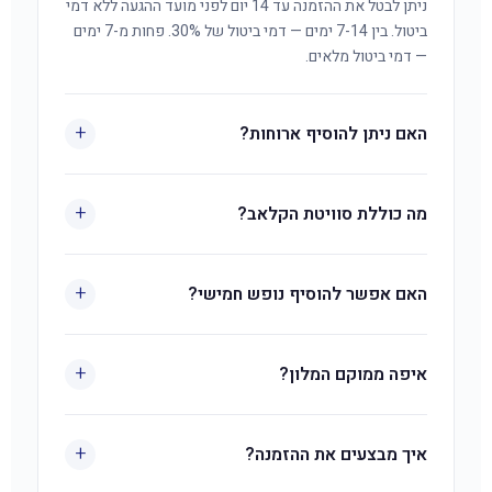
ניתן לבטל את ההזמנה עד 14 יום לפני מועד ההגעה ללא דמי
ביטול. בין 7-14 ימים — דמי ביטול של 30%. פחות מ-7 ימים
— דמי ביטול מלאים.
+
האם ניתן להוסיף ארוחות?
ניתן להוסיף ארוחות במלון בתשלום נוסף.
+
מה כוללת סוויטת הקלאב?
חדר שינה מרכזי, סלון עם ספה הנפתחת למיטה זוגית,
+
מטבחון מאובזר, פינת אוכל, חדר רחצה ומרפסת. שתי
האם אפשר להוסיף נופש חמישי?
טלוויזיות. מתאימה ל-4 נופשים בנוחות.
כן. בהזמנה מראש דרך אמור קלאב — תוספת אדם חמישי
+
בעלות של 150-200 ₪ ללילה. במלון ישירות — 400 ₪
איפה ממוקם המלון?
ללילה.
בלב מתחם הבילויים של אילת, במרחק כ-3 דקות הליכה
+
מהים ומקניון "מול הים". המלון משתרע על שטח של מעל 40
איך מבצעים את ההזמנה?
דונם.