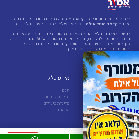
חברת התיירות והנופש אמור קלאב המתמחה בתחום השכרת יחידות נופש
במלונות
קלאב הוטל אילת
, קלאב אין אילת ובמלון קלאב הוטל טבריה.
החופשה במלונות קלאב הוטל באמצעות השכרת יחידת נופש מוצאת פתרון
משתלם לחופשה לכל כיס, ומוזילה את החופשה עד 50% ממחיר השוק. עם
הזמן צמחה אמור קלאב ממשרד שעוסק בהשכרת יחידות נופש בלבד
למשרד שמוכר את כל בתי המלון בארץ.
מלונות
מידע כללי
קלאב הוטל אילת
תקנון
קלאב אין אילת
מדיניות פרטיות
קלאב הוטל טבריה
מדיניות ביטולים
סי סייד אילת
מאמרים
8,500 ₪
להזמנה