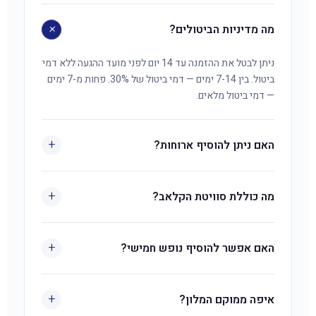
+
מה מדיניות הביטולים?
ניתן לבטל את ההזמנה עד 14 יום לפני מועד ההגעה ללא דמי
ביטול. בין 7-14 ימים — דמי ביטול של 30%. פחות מ-7 ימים
— דמי ביטול מלאים.
+
האם ניתן להוסיף ארוחות?
ניתן להוסיף ארוחות במלון בתשלום נוסף.
+
מה כוללת סוויטת הקלאב?
חדר שינה מרכזי, סלון עם ספה הנפתחת למיטה זוגית,
+
מטבחון מאובזר, פינת אוכל, חדר רחצה ומרפסת. שתי
האם אפשר להוסיף נופש חמישי?
טלוויזיות. מתאימה ל-4 נופשים בנוחות.
כן. בהזמנה מראש דרך אמור קלאב — תוספת אדם חמישי
+
בעלות של 150-200 ₪ ללילה. במלון ישירות — 400 ₪
איפה ממוקם המלון?
ללילה.