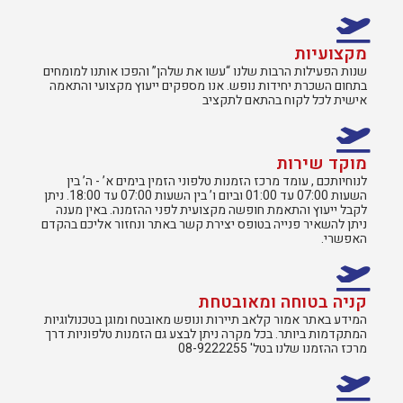
מקצועיות
שנות הפעילות הרבות שלנו “עשו את שלהן” והפכו אותנו למומחים
בתחום השכרת יחידות נופש. אנו מספקים ייעוץ מקצועי והתאמה
אישית לכל לקוח בהתאם לתקציב
מוקד שירות
לנוחיותכם , עומד מרכז הזמנות טלפוני הזמין בימים א’ - ה’ בין
השעות 07:00 עד 01:00 וביום ו’ בין השעות 07:00 עד 18:00. ניתן
לקבל ייעוץ והתאמת חופשה מקצועית לפני ההזמנה. באין מענה
ניתן להשאיר פנייה בטופס יצירת קשר באתר ונחזור אליכם בהקדם
האפשרי.
קניה בטוחה ומאובטחת
המידע באתר אמור קלאב תיירות ונופש מאובטח ומוגן בטכנולוגיות
המתקדמות ביותר. בכל מקרה ניתן לבצע גם הזמנות טלפוניות דרך
מרכז ההזמנו שלנו בטל' 08-9222255