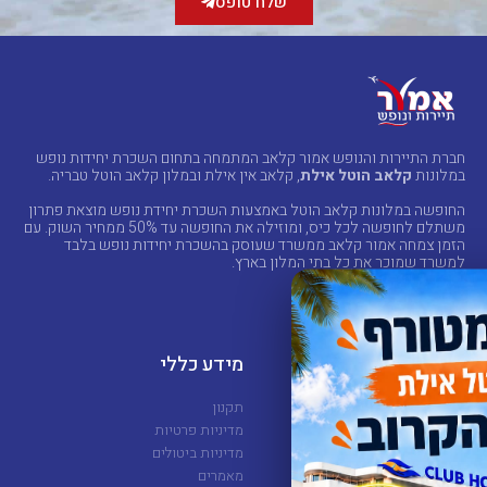
שלח טופס
דיוור
במייל
ו/או
SMS
חברת התיירות והנופש אמור קלאב המתמחה בתחום השכרת יחידות נופש
במלונות
קלאב הוטל אילת
, קלאב אין אילת ובמלון קלאב הוטל טבריה.
החופשה במלונות קלאב הוטל באמצעות השכרת יחידת נופש מוצאת פתרון
משתלם לחופשה לכל כיס, ומוזילה את החופשה עד 50% ממחיר השוק. עם
הזמן צמחה אמור קלאב ממשרד שעוסק בהשכרת יחידות נופש בלבד
למשרד שמוכר את כל בתי המלון בארץ.
מלונות
מידע כללי
קלאב הוטל אילת
תקנון
קלאב אין אילת
מדיניות פרטיות
קלאב הוטל טבריה
מדיניות ביטולים
סי סייד אילת
מאמרים