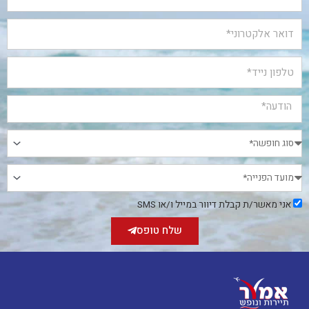
אני
אני מאשר/ת קבלת דיוור במייל ו/או SMS
מאשר/ת
קבלת
שלח טופס
דיוור
במייל
ו/או
SMS