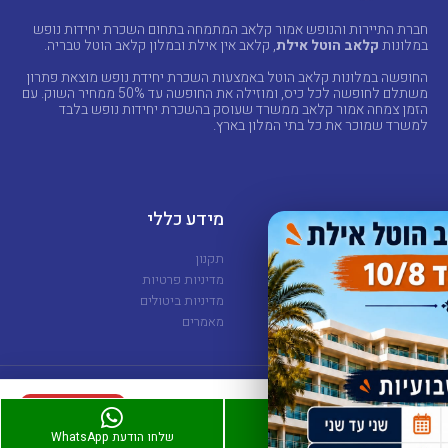
חברת התיירות והנופש אמור קלאב המתמחה בתחום השכרת יחידות נופש
במלונות
קלאב הוטל אילת
, קלאב אין אילת ובמלון קלאב הוטל טבריה.
החופשה במלונות קלאב הוטל באמצעות השכרת יחידת נופש מוצאת פתרון
משתלם לחופשה לכל כיס, ומוזילה את החופשה עד 50% ממחיר השוק. עם
הזמן צמחה אמור קלאב ממשרד שעוסק בהשכרת יחידות נופש בלבד
למשרד שמוכר את כל בתי המלון בארץ.
מלונות
מידע כללי
קלאב הוטל אילת
תקנון
קלאב אין אילת
מדיניות פרטיות
קלאב הוטל טבריה
מדיניות ביטולים
סי סייד אילת
מאמרים
8,500 ₪
להזמנה
Copyright © - Powered By
amorclub.co.il
• 6 נופשים
חייגו עכשיו
שלחו הודעת WhatsApp