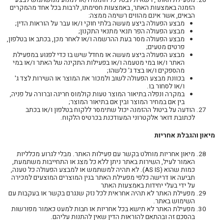
הזמנה באמצעות האתר, באמצעות חסימתו, לרבות בכל אחד מהמקרים
הבאים, אשר אינם מהווים רשימה ממצה:
מבצע הפעולה ביצע מעשה בלתי חוקי ו/או עבר על הוראות הדין;
מבצע הפעולה הפר תנאי מתנאי התקנון;
מבצע הפעולה מסר בעת ההרשמה ו/או לאחר מכן, בכתב או בטלפון,
פרטים מטעים;
מבצע הפעולה ביצע מעשה או מחדל שיש בו כדי לפגוע במפעילת
האתר ו/או במי מטעמה ו/או בפעילות התקינה של האתר ו/או במי
מהספקים ו/או בצד ג' כלשהו;
בכוונת מבצע הפעולה לשוב ולמכור את המוצר או השירות לצד ג'
ו/או לסחור בו.
במקרה ונפלה בתיאור המוצר טעות קולמוס חריגה וברורה על פניה,
בין אם במחיר המוצר ובין אם בתיאור המוצר;
הודעה על ביטול ההזמנה יכול שתימסר ללקוח בטלפון ו/או בכתב
לכתובת דואר אלקטרוני המעודכנת בכרטיס הלקוח.
מיאון והגבלת אחריות
מיאון אחריות מוחלט בקשר עם פעילות האתר. מבלי לגרוע מכלליות
האמור לעיל, השירות באתר ניתן ללא כל מצג או התחייבות משתמעת,
כמות שהוא (AS IS). לא תהיה למשתמש או למבצע הפעולה כל טענה,
תביעה או דרישה כלפי מפעילת האתר בגין המוצרים המוצעים למכירה
על ידי בעלי יחידות באמצעות האתר
מפעילת האתר לא תהיה אחראית לכל נזק שנגרם בקשר או בעקבות עם
השימוש באתר.
מפעילת האתר לא תישא בכל אחריות או חבות למעט כאמור מפורשות
בהסכם זה ובהתאם להוראות הדין שאין להתנות עליהם.