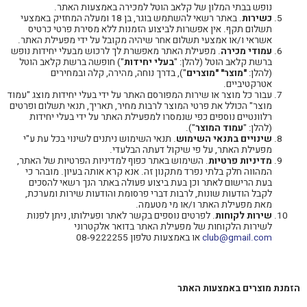
נופש בבתי המלון של קלאב הוטל למכירה באמצעות האתר.
כשירות
. באתר רשאי להשתמש בוגר, בן 18 ומעלה המחזיק באמצעי
תשלום תקף. אין אפשרות לביצוע הזמנות ללא מסירת פרטי כרטיס
אשראי ו/או אמצעי תשלום אחר שיהיה מקובל על ידי מפעילת האתר.
עמודי מכירה
. מפעילת האתר מאפשרת לך לרכוש מבעלי יחידות נופש
ברשת קלאב הוטל (להלן: "
בעלי יחידות
") חופשה ברשת קלאב הוטל
(להלן:
"מוצר" "מוצרים
"), בדרך נוחה, מהירה, קלה ובמחירים
אטרקטיביים.
עבור כל מוצר או שירות המפורסם האתר על ידי בעלי יחידות מוצג "עמוד
מוצר" הכולל את פרטי המוצר לרבות מחיר, תאריך, תנאי תשלום ופרטים
רלוונטיים נוספים כפי שנמסרו למפעילת האתר על ידי בעלי יחידות
(להלן: "
עמוד המוצר
").
שינויים בתנאי השימוש
. תנאי השימוש ניתנים לשינוי בכל עת ע"י
מפעילת האתר, על פי שיקול דעתה הבלעדי.
מדיניות פרטיות
. השימוש באתר כפוף למדיניות הפרטיות של האתר,
המהווה חלק בלתי נפרד מתקנון זה. אנא קרא אותה בעיון. מובהר כי
בעת הרישום לאתר וכן בעת ביצוע פעולה באתר הנך רשאי להסכים
לקבל הודעות שונות, לרבות דברי פרסומת והודעות שירות ומערכת,
מאת מפעילת האתר ו/או מי מטעמה.
שירות לקוחות
. לפרטים נוספים בקשר לאתר ופעילותו, ניתן לפנות
לשירות הלקוחות של מפעילת האתר בדואר אלקטרוני
club@gmail.com
או באמצעות טלפון 08-9222255
הזמנת מוצרים באמצעות האתר