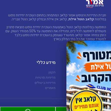
חברת התיירות והנופש אמור קלאב המתמחה בתחום השכרת יחידות נופש
במלונות
קלאב הוטל אילת
, קלאב אין אילת ובמלון קלאב הוטל טבריה.
החופשה במלונות קלאב הוטל באמצעות השכרת יחידת נופש מוצאת פתרון
משתלם לחופשה לכל כיס, ומוזילה את החופשה עד 50% ממחיר השוק. עם
הזמן צמחה אמור קלאב ממשרד שעוסק בהשכרת יחידות נופש בלבד
למשרד שמוכר את כל בתי המלון בארץ.
מלונות
מידע כללי
קלאב הוטל אילת
תקנון
קלאב אין אילת
מדיניות פרטיות
קלאב הוטל טבריה
מדיניות ביטולים
סי סייד אילת
מאמרים