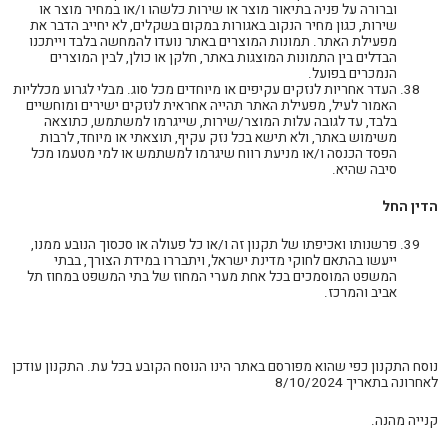
וברורה על פניה בתיאור מוצר או שירות כלשהו ו/או במחיר מוצר או
שירות, כגון מחיר הנקוב באגורות במקום בשקלים, לא יחייב הדבר את
מפעילת האתר. תמונות המוצרים באתר נועדו להמחשה בלבד וייתכנו
הבדלים בין התמונות המוצגות באתר, חלקן או כולן, לבין המוצרים
הנמכרים בפועל.
העדר אחריות לנזקים עקיפים או מיוחדים מכל סוג. מבלי לגרוע מכלליות
האמור לעיל, מפעילת האתר תהייה אחראית לנזקים ישירים ומוחשיים
בלבד, עד לגובה עלות המוצר/שירות, שייגרמו למשתמש, כתוצאה
משימוש באתר, ולא תישא בכל נזק עקיף, תוצאתי או מיוחד, לרבות
הפסד הכנסה ו/או מניעת רווח שיגרמו למשתמש או למי מטעמו מכל
סיבה שהיא.
הדין החל
פרשנותו ואכיפתו של תקנון זה ו/או כל פעולה או סכסוך הנובע ממנו,
ייעשו בהתאם לחוקי מדינת ישראל, ויתבררו במידת הצורך, בבתי
המשפט המוסמכים בכל אחת מערי המחוז של בתי המשפט במחוז תל
אביב והמרכז.
נוסח התקנון כפי שהוא מפורסם באתר הינו הנוסח הקובע בכל עת. התקנון עודכן
לאחרונה בתאריך 8/10/2024
קנייה מהנה.