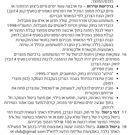
הנכס/המוצר;
ברכישת שירות
– עד ארבעה עשר ימים מיום ביצוע ההזמנה או
מיום קבלת מסמך המכיל את הפרטים האמורים בסעיף קטן 14ג(ב)
לחוק הגנת הצרכן, לפי המאוחר מבניהם.
משתמש שהינו אזרח וותיק, עולה חדש או אדם עם מוגבלות
כהגדרתה בחוק שוויון זכויות לאנשים עם מוגבלות, התשנ"ח-1998
רשאי לבטל הזמנה בתוך ארבעה חודשים ממועד קבלת המוצר או
קבלת מסמך המכיל את הפרטים המפורטים בסעיף 14ג(ב) לחוק
הגנת הצרכן, לפי המאוחר מבניהם וזאת בתנאי שההתקשרות
בעסקה כללה שיחה בין החברה למשתמש, ובכלל זה שיחה
באמצעות תקשורת אלקטרונית.
עסקאות שאינן ניתנות לביטול על ידי המשתמש. ברכישת מוצרים
מסוימים, לא ניתן יהיה לבטל את ההזמנה, לרבות כמפורט בסעיף 14ג(ד)
לחוק הגנת הצרכן:
טובין פסידים;
"מידע" כהגדרתו בחוק המחשבים, תשנ"ה-1995;
טובין שיוצרו במיוחד בעבור הצרכן בעקבות העסקה (כגון מוצרי
דפוס);
טובין הניתנים להקלטה, לשעתוק או לשכפול, שהצרכן פתח את
אריזתם המקורית.
שירותי הארחה, נסיעה, חופש או בילוי, אם מועד ביטול העסקה חל
בתוך שבעה ימים שאינם ימי מנוחה, קודם למועד שבו אמור השירות
להינתן;
דמי
ביטול
. על פי חוק הגנת הצרכן, מפעילת האתר רשאית לגבות דמי
ביטול במקרה של ביטול שלא עקב פגם או אי התאמה בשיעור של 5%
ממחיר המוצר אותו רכשת או 100 ₪ לפי הנמוך מביניהם.
ביטול הזמנה
. ביטול הזמנה יעשה באמצעות פנייה בכתב אל מפעילת
האתר בלבד, באמצעות שליחת הודעה לדוא"ל club@gmail.com או