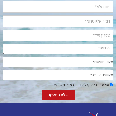
אני
אני מאשר/ת קבלת דיוור במייל ו/או SMS
מאשר/ת
קבלת
שלח טופס
דיוור
במייל
ו/או
SMS