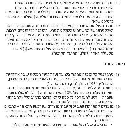
יודגש, מפעילת האתר אינה מחזיקה במוצרים ואינה מוכרת אותם.
המוצרים נמכרים באמצעות האתר על ידי בעלי יחידות המחזיקים
במוצרים ומפעילת האתר הינה מתווכת בין בעלי יחידות לבין המשתמש
וכמו כן היא מספקת לבעלי היחידות שירותי סליקה (תשלום באמצעות
כרטיס אשראי).
מועד השלמת הזמנה
. רק אישור בדבר ביצוע הזמנה שהתקבל בדואר
האלקטרוני של המשתמש הכולל את פרטי ההזמנה הרלוונטיים, לרבות
מספר ההזמנה, פרטי המשתמש ופרטי ההזמנה, יהווה אישור על קליטת
ההזמנה אצל מפעילת האתר. מועד השלמת הזמנה ייראה כמועד אישור
ההזמנה על ידי כל הבאים, במצטבר (א) אישור מאת בעלי יחידות בדבר
זמינות המוצר (ב) אישור חברת האשראי של המשתמש; (ג) אישור
מפעילת האתר (להלן: "
המועד הקובע
").
ביטול הזמנה
ניתן לבטל כל הזמנה ממועד ביצועה ועד למועד הנפקת שובר אירוח על
שם המשתמש מטעם בעל היחידה בהתאם להוראות חוק הגנת הצרכן,
התשמ"א-1981 (להלן: "
חוק הגנת הצרכן
").
ביטול הזמנה לאחר הנפקת שובר על שם המשתמש מטעם בעל יחידה
יחויב בתשלום בשיעור של 10% מעלות ההזמנה (להלן: "
תשלום עבור
שובר
"). יודגש למען הסר כל ספק כי לא מדובר בדמי ביטול אלה בהחזר
הוצאות עבור הנפקת שובר על שם הלקוח.
מועדים למתן הודעת ביטול עבור מוצרים שנרכשו מהאתר
– התנאים
הקובעים הם אלו המפורטים בחוק הגנת הצרכן והתקנות הרלוונטיות כפי
שיעודכנו מעת לעת. למען הנוחות, להלן התנאים לביטול הזמנה בעסקת
רכש מרחוק.
ברכישה של נכס/מוצר
– עד ארבעה עשר ימים ממועד קבלת