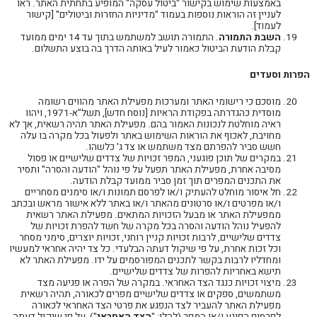
באמצעות שימוש בקישור "ביטול עסקה" המופיע בתחתית האתר. ראו
לעניין זה הוראות נוספות בעמוד "מדיניות החזרות וביטולים" [קישור
לעמוד].
השבת התמורה
. התמורה תושב למשתמש בתוך עד 14 ימים ממועד
קבלת הודעת הביטול כאמור לעיל באותה הדרך בה בוצע התשלום.
הפרות וסעדים
מוסכם כי רישומי האתר ומערכות מפעילת האתר מהווים רשומה
מוסדית כהגדרתה בפקודת הראיות [נוסח חדש], תשל"א-1971, ויהוו
ראיה מוחלטת לנכונות האמור בהם. מפעילת האתר תהיה רשאית, אך לא
מחויבת, לאכוף את הוראות השימוש באתר ולפעול בכל מקרה בו עלה
חשש סביר להפרתם מצד משתמש או צד ג' כלשהו.
במקרים של תוכן פוגעני, המפר זכויות של צדדים שלישיים או פסול
מסיבה אחרת, מפעילת האתר תפעל על פי נוהל "הודעה והסרה" ותסיר
את התכנים המפרים תוך זמן סביר ממועד קבלת הודעה.
חל איסור מוחלט להעתיק ו/או לפרסם תמונות ו/או סימנים מסחריים
ו/או מפרטים ו/או סרטונים מהאתר ו/או באתר ללא אישור מראש ובכתב
ממפעילת האתר או מבעל הזכויות המתאים. מפעילת האתר רשאית
להפעיל נוהל הודעה והסרה בכל מקרה של חשד להפרת זכויות של
צדדים שלישיים, לרבות זכויות קניין רוחני, זכויות יוצרים, סימני מסחר
וכל זכות אחרת, על פי שיקול דעתה הבלעדי. כל צד יהיה אחראי למעשיו
ומחדליו לרבות בקשר לתכנים המפורסמים על ידו. מפעילת האתר לא
תישא באחריות להפרות של צדדים שלישיים.
מיצוי זכויות כנגד הצד האחראי. במקרה של הפרה או פגיעה מצד
משתמשים, ספקים או צדדים שלישיים מפרים לכאורה, תהיה רשאית
מפעילת האתר להעביר לצד הנפגע את פרטי הצד האחראי לכאורה
לפרסום הפוגע ו/או המפר (להלן: "
הצד האחראי
"), על פי שיקול דעתה