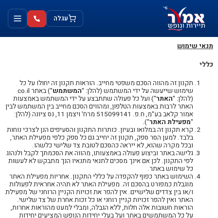
ילוג
לתוכן
תוכן
עגלה
תנאי שימוש
כללי
תקנון זה מהווה הסכם משפטי מחייב. הוראות תקנון זה יחולו על כל
שימוש שייעשה על ידי המשתמש (להלן: "
המשתמש
") באתר co.il
(להלן: "
האתר
") ועל כל פעולה שתתבצע על ידי המשתמש באמצעות
האתר לרבות באמצעות הטלפון, ומהווים הסכם מחייב בין המשתמש לבין
אמור קלאב בע"מ, ח.פ. 515099141 מרח' ויצמן 11, נס ציונה (להלן:
"
מפעילת האתר
").
קרא תקנון זה במלואו ובעיון. כותרות התקנון והסעיפים הנן לצרכי נוחות
בלבד. למען הסר ספק, תקנון זה יחייב גם כל ספק כלפי מפעילת האתר,
ובכל מקרה שהוא, לא ייראה כהסכם לטובת צד שלישי כלשהו.
גלישה באתר וביצוע פעולה באמצעותו, מהווה את הסכמתך לקבל ולנהוג
לפי התקנון. לכן אם אינך מסכים לתנאי מתנאיו הנך מתבקש לא לעשות
כל שימוש באתר.
השימוש באתר כפוף להקפדה על כללי התקנון. אחריות מפעילת האתר
מוגבלת כמפורט בהסכם זה. מפעילת האתר לא תהיה אחראית לפעולות
ו/או בין צדדים שלישיים. אין להפר את זכויות הקניין הרוחני של מפעילת
האתר ואין להפר זכויות קניין רוחני או כל זכות אחרת של צד שלישי.
הוראות חשובות אלה חלות, ללא הגבלה, ומבלי למעט מהוראות אחרות,
על כל המשתמשים באתר ועל בעלי יחידות הנופש המציעים יחידות