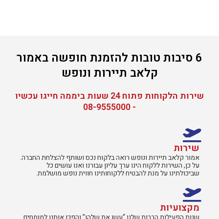
6 סיבות טובות להזמנת חופשה באמור
קלאב תיירות ונופש
שירות הלקוחות פתוח 24 שעות ביממה חייגו עכשיו
- 08-9555000
שירות
אמור קלאב תיירות ונופש רואה בלקוח נכס ושותף להצלחת החברה.
על כן, השירות ללקוח הינו ערך עליון עבורנו ואנו עושים כל
שביכולתינו על מנת להבטיח ללקוחותינו חווית נופש מושלמת.
מקצועיות
שנות הפעילות הרבות שלנו “עשו את שלהן” והפכו אותנו למומחים