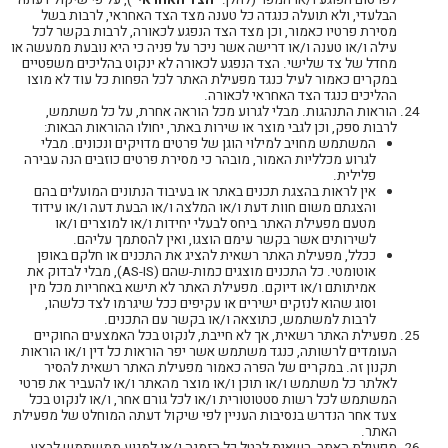
הבלעדי, ולא תועלה כנגדה כל טענה מצד הצד האחראי, לרבות בשל
מסירת פרטיו כאמור, וכן מצד הצד הנפגע לכאורה, לרבות בקשר לכל
עילה ו/או טענה ו/או דרישה אשר ניכר על פניה כי היא נובעת ממעשה או
מחדל של צד שלישי. הצד הנפגע לכאורה לא ינקוט בהליכים משפטיים
במקרים כאמור לעיל כנגד מפעילת האתר לכל הפחות כל עוד לא מוצו
ההליכים כנגד הצד האחראי לכאורה.
הוראות התנהגות. מבלי לגרוע מכל הוראה אחרת, על כל משתמש,
לרבות ספק, וכן לגבי מוצר או שירות באתר, יחולו ההוראות הבאות:
המשתמש מחויב למילוי הוגן של פרטים מדויקים ונכונים. מבלי
לגרוע מכלליות האמור, מובהר כי מסירת פרטים כוזבים הנה עבירה
פלילית.
אין לראות בהצגת תכנים באתר או בעיבוד הנתונים המועלים בהם
והצגתם משום חוות דעת ו/או המלצה ו/או הבעת דעה ו/או עידוד
מטעם מפעילת האתר ביחס לבעלי יחידות ו/או למוצרים ו/או
לשירותים אשר בקשר עימם הוצגו, ואין להסתמך עליהם.
ככלל, מפעילת האתר רשאית להציג את התכנים או חלקם באופן
אוטומטי. כל התכנים מוצגים כמות-שהם (AS-IS), מבלי לבדוק את
אמיתותם ו/או דיוקם. מפעילת האתר לא תישא באחריות מכל מין
וסוג שהוא לנזקים ישירים או עקיפים ככל שיגרמו לצד כלשהו,
לרבות למשתמש, כתוצאה ו/או בקשר עם התכנים.
מפעילת האתר רשאית, אך לא חייבת, לנקוט בכל האמצעים החוקיים
העומדים לרשותה, כנגד משתמש אשר יפר הוראות כל דין ו/או הוראות
תקנון זה. במקרים של הפרה כאמור מפעילת האתר רשאית להסיר
לאלתר כל משתמש ו/או תוכן ו/או מוצר מהאתר ו/או להעביר את פרטי
המשתמש לכל רשות סטטוטורית ו/או לכל גורם אחר, ו/או לנקוט בכל
צעד אחר הנדרש בנסיבות העניין לפי שיקול דעתה המוחלט של מפעילת
האתר.
מפעילת האתר, רשאית לבטל כל הזמנה ו/או למנוע ממשתמש לבצע