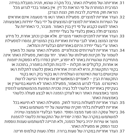
אחריותה של מפעילת האתר, בכל מקרה שהוא, תהיה מוגבלת במידה
המרבית המותרת על פי הוראות כל דין. אין באמור בכדי לגרוע מכל
הוראת חוק מחייבת, לרבות חוק הגנת הצרכן.
העדר אחריות למוצרים. מפעילת האתר ו/או מי מטעמה אינם אחראים
על השירות והאחריות למוצרים המוצעים על ידי בעלי יחידות באמצעותה
האתר למעט כקבוע על פי דין בגין האמור. מובהר, כי האחריות על
המוצרים חלה באופן בלעדי על בעלי יחידות.
העדר אחריות לתכנים ותאורי מוצרים. אלא אם כן נכתב אחרת, כל מידע
ומיצג המוצג באתר לגבי שירות ואחריות בגין המוצרים, נמסרו למפעילת
האתר ע"י בעלי יחידה והינם באחריותם הבלעדית והמלאה.
העדר אחריות לשירותים טכנולוגיים. מפעילת האתר עושה כל מאמץ
לשמור על תקינות פעילותו של האתר. יחד עם זאת, מפעילת האתר אינה
מתחייבת שהשירות באתר לא יופרע, יינתן כסדרו בלא הפסקות יזומות
או אחרות, קלקולים או תקלות – לרבות תקלות בחומרה, בתוכנה או
בקווי התקשורת, והיא לא תהיה אחראית באופן כלשהו לתקלות ו/או
שיבושים ברשת האינטרנט העולמית ו/או בקווי בזק ו/או בקווי
התקשורת הבין – לאומיים המאפשרים את שירותי הגישה לרשת
האינטרנט. מבלי לגרוע מהאמור, מפעילת האתר לא תישא במישרין או
בעקיפין באחריות כלשהי לכל בעיה טכנית המונעת מהמשתמש להזמין
מוצר באמצעות האתר ו/או לעדכן הזמנה ו/או לבצע פעולה כלשהי
באמצעות האתר.
העדר אחריות לפעולות בניגוד לחוק. מפעילת האתר לא תישא בכל
אחריות לפעילות בלתי חוקית שתיעשה על ידי משתמש באתר.
ביטול עסקה הנו סעד ממצה וסופי. הסעד הבלעדי והממצה שיהיה
למשתמש במקרה של הפרה יסודית של התקשרות כלשהי להזמנת
מוצר או שירות יהיה ביטול הזמנה, ולא תהיינה למשתמש טענות נוספות
כנגד הספק או מפעילת האתר.
העדר אחריות במקרה של טעות ברורה. נפלה טעות קולמוס חריגה