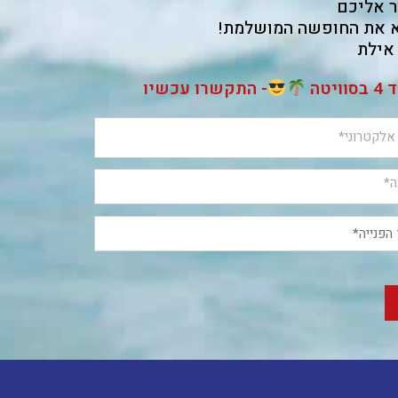
ר אליכם
וא את החופשה המושלמת!
אילת
טה
- התקשרו עכשיו