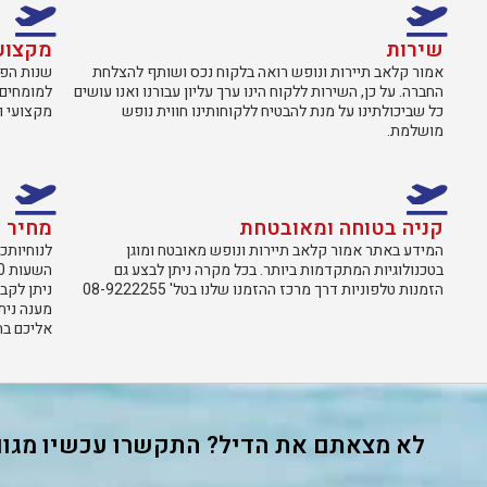
שירות
מקצוע
אמור קלאב תיירות ונופש רואה בלקוח נכס ושותף להצלחת
שנות הפע
החברה. על כן, השירות ללקוח הינו ערך עליון עבורנו ואנו עושים
למומחים 
כל שביכולתינו על מנת להבטיח ללקוחותינו חווית נופש
מקצועי ו
מושלמת.
קניה בטוחה ומאובטחת
מחיר
המידע באתר אמור קלאב תיירות ונופש מאובטח ומוגן
לנוחיותכם
בטכנולוגיות המתקדמות ביותר. בכל מקרה ניתן לבצע גם
הזמנות טלפוניות דרך מרכז ההזמנו שלנו בטל' 08-9222255
ניתן לקב
מענה נית
אליכם ב
לא מצאתם את הדיל? התקשרו עכשיו מגוון