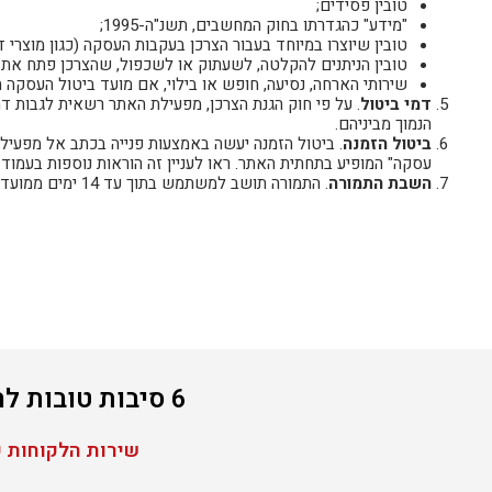
טובין פסידים;
"מידע" כהגדרתו בחוק המחשבים, תשנ"ה-1995;
טובין שיוצרו במיוחד בעבור הצרכן בעקבות העסקה (כגון מוצרי ד
טובין הניתנים להקלטה, לשעתוק או לשכפול, שהצרכן פתח את 
שירותי הארחה, נסיעה, חופש או בילוי, אם מועד ביטול העסקה 
דמי
ביטול
הנמוך מביניהם.
ביטול הזמנה
עסקה" המופיע בתחתית האתר. ראו לעניין זה הוראות נוספות בעמוד 
השבת התמורה
. התמורה תושב למשתמש בתוך עד 14 ימים ממועד קבלת הודעת הביטול כאמור לעיל באותה הדרך בה בוצע התשלום.
6 סיבות טובות להזמנת חופשה באמור קלאב תיירות ונופש
שירות הלקוחות פתוח 24 שעות ביממה חייגו עכשי