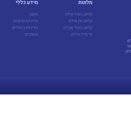
מלונות
מידע כללי
קלאב הוטל אילת
תקנון
קלאב אין אילת
מדיניות פרטיות
קלאב הוטל טבריה
מדיניות ביטולים
סי סייד אילת
מאמרים
ם
 אמור
ון