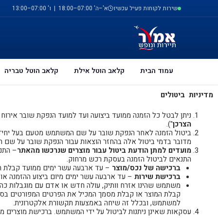
ילוג
לתוכן
שירות לקוחות פעיל עכשיו
א'–ה' 07:00–18:00 | ו' 07:00–13:00
תוכן
עמוד הבית
קלאב הוטל אילת
קלאב הוטל טבריה
מדיניות ביטולים
ניתן לבטל כל הזמנה ממועד ביצועה ועד למועד הנפקת שובר אירוח על 
הצרכן
").
ביטול הזמנה לאחר הנפקת שובר על שם המשתמש מטעם בעל יחידה יחויב בתשלום בשי
מדובר בדמי ביטול אלה בהחזר הוצאות עבור הנפקת שובר על שם ה
מועדים למתן הודעת ביטול עבור מוצרים שנרכשו מהאתר
– התנא
התנאים לביטול הזמנה בעסקת רכש מרחוק.
ברכישה של נכס/מוצר
– עד ארבעה עשר ימים ממועד קבלת ה
ברכישת שירות
– עד ארבעה עשר ימים מיום ביצוע ההזמנה או מיום קבלת מסמך המ
למשתמש, ובכלל זה שיחה באמצעות תקשורת אלקטרונית.
עסקאות שאינן ניתנות לביטול על ידי המשתמש. ברכישת מוצרים מסוימים, לא נית