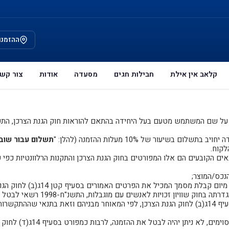
ההזמנו
קלאב אין אילת
חבילות חגים
מסעדה
אודות
צור קש
שם המשתמש מטעם בעל היחידה בהתאם להוראות חוק הגנת הצרכן, התשמ"א-1981 (ל
עור של 10% מעלות ההזמנה (להלן: "
תשלום עבור שוב
לקוח.
ים הקובעים הם אלו המפורטים בחוק הגנת הצרכן והתקנות הרלוונטיות כפי ש
נכס/המוצר;
כיל את הפרטים האמורים בסעיף קטן 14ג(ב) לחוק הגנת הצרכן, לפי המאוחר מבניהם.
משתמש שהינו אזרח וותיק, עולה חדש או אדם ע
קבלת המוצר או קבלת מסמך המכיל את הפרטים המפורטים בסעיף 14ג(ב) לחוק הגנת הצרכן, לפי המאוחר מבניהם ו
ן יהיה לבטל את ההזמנה, לרבות כמפורט בסעיף 14ג(ד) לחוק הגנת הצרכן: