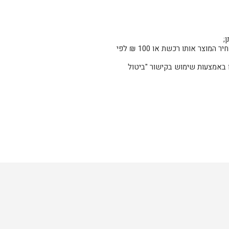
;
. על פי חוק הגנת הצרכן, מפעילת האתר רשאית לגבות דמי ביטול במקרה של ביטול שלא עקב פגם או אי התאמה בשיעור של 5% ממחיר המוצר אותו רכשת או 100 ₪ לפי
נה יעשה באמצעות פנייה בכתב אל מפעילת האתר בלבד, באמצעות שליחת הודעה לדוא"ל amor.club@gmail.com או באמצעות שימוש בקישור "ביטול