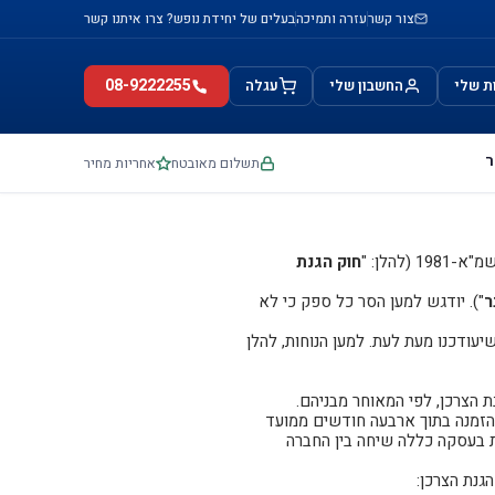
צור קשר
עזרה ותמיכה
בעלים של יחידת נופש? צרו איתנו קשר
08-9222255
ת שלי
החשבון שלי
עגלה
ר
תשלום מאובטח
אחריות מחיר
הלן: "
חוק הגנת
ר
"). יודגש למען הסר כל ספק כי לא
יעודכנו מעת לעת. למען הנוחות, להלן
ם מוגבלות כהגדרתה בחוק שוויון זכויות לאנשים עם מוגבלות, התשנ"ח-1998 רשאי לבטל הזמנה בתוך ארבעה חודשים ממועד
זאת בתנאי שההתקשרות בעסקה כללה שיחה בין החברה