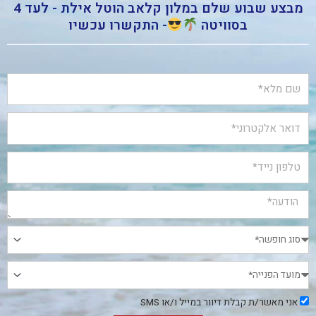
מבצע שבוע שלם במלון קלאב הוטל אילת - לעד 4
בסוויטה
- התקשרו עכשיו
אני
אני מאשר/ת קבלת דיוור במייל ו/או SMS
מאשר/ת